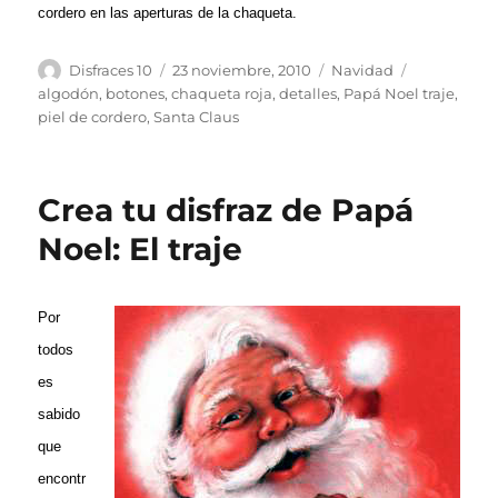
cordero en las aperturas de la chaqueta.
Autor
Publicado
Categorías
Etiquetas
Disfraces 10
23 noviembre, 2010
Navidad
el
algodón
,
botones
,
chaqueta roja
,
detalles
,
Papá Noel traje
,
piel de cordero
,
Santa Claus
Crea tu disfraz de Papá
Noel: El traje
Por
todos
es
sabido
que
encontr