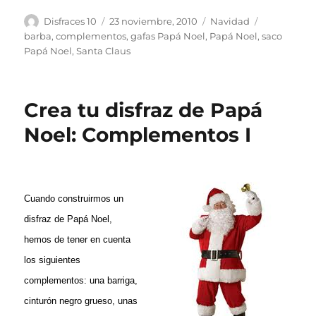
Autor
Publicado
Categorías
Etiquetas
Disfraces 10
23 noviembre, 2010
Navidad
el
barba
,
complementos
,
gafas Papá Noel
,
Papá Noel
,
saco
Papá Noel
,
Santa Claus
Crea tu disfraz de Papá
Noel: Complementos I
Cuando construirmos un
disfraz de Papá Noel,
hemos de tener en cuenta
los siguientes
complementos: una barriga,
cinturón negro grueso, unas