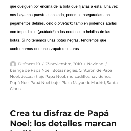
que cuelguen por encima de la bota que fijarlas a ésta. Una vez
nos hayamos puesto el calzado, podemos asegurarlas con
pegamentos débiles, celo o
bluetack;
también podemos atarlas
con imperdibles (¡cuidado!) a los cordones o hebillas de las
botas. Si no tenemos unas botas negras, tendremos que
conformarnos con unos zapatos oscuros.
Autor
Publicado
Categorías
Etiquetas
Disfraces 10
23 noviembre, 2010
Navidad
el
barriga de Papá Noel
,
Botas negras
,
Cinturón de Papá
Noel
,
decorar traje Papá Noel
,
mercadillos navideños
,
Papá Noe
,
Papá Noel traje
,
Plaza Mayor de Madrid
,
Santa
Claus
Crea tu disfraz de Papá
Noel: los detalles marcan