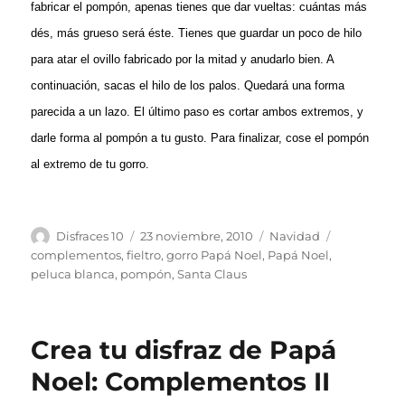
fabricar el pompón, apenas tienes que dar vueltas: cuántas más
dés, más grueso será éste. Tienes que guardar un poco de hilo
para atar el ovillo fabricado por la mitad y anudarlo bien. A
continuación, sacas el hilo de los palos. Quedará una forma
parecida a un lazo. El último paso es cortar ambos extremos, y
darle forma al pompón a tu gusto. Para finalizar, cose el pompón
al extremo de tu gorro.
Autor
Publicado
Categorías
Etiquetas
Disfraces 10
23 noviembre, 2010
Navidad
el
complementos
,
fieltro
,
gorro Papá Noel
,
Papá Noel
,
peluca blanca
,
pompón
,
Santa Claus
Crea tu disfraz de Papá
Noel: Complementos II