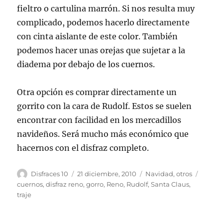
fieltro o cartulina marrón. Si nos resulta muy
complicado, podemos hacerlo directamente
con cinta aislante de este color. También
podemos hacer unas orejas que sujetar a la
diadema por debajo de los cuernos.
Otra opción es comprar directamente un
gorrito con la cara de Rudolf. Estos se suelen
encontrar con facilidad en los mercadillos
navideños. Será mucho más económico que
hacernos con el disfraz completo.
Autor
Publicado
Categorías
Etique
Disfraces 10
21 diciembre, 2010
Navidad
,
otros
el
cuernos
,
disfraz reno
,
gorro
,
Reno
,
Rudolf
,
Santa Claus
,
traje