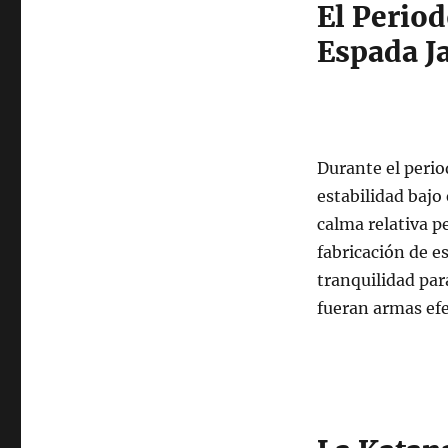
Japonesas:
El Period
Simbolismo
Espada J
durante
el
Periodo
Edo
Durante el perio
estabilidad bajo
calma relativa pe
fabricación de e
tranquilidad par
fueran armas ef