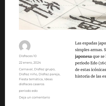
Las espadas jap
simples armas. 
Autor
Disfraces 10
japonesa
que se 
Publicado
22 enero, 2024
periodo Edo (160
el
Categorías
Carnaval
,
Disfraz grupo
,
de estas icónica
Disfraz niño
,
Disfraz pareja
,
historia de las 
Fiesta temática
,
Ideas
disfraces caseros
Etiquetas
periodo edo
en
Deja un comentario
Espadas