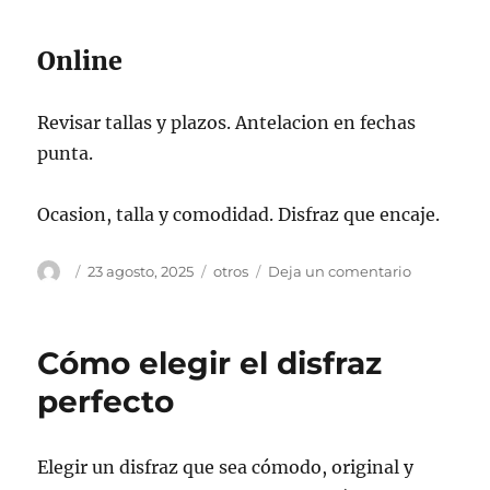
Online
Revisar tallas y plazos. Antelacion en fechas
punta.
Ocasion, talla y comodidad. Disfraz que encaje.
Autor
Publicado
Categorías
en
23 agosto, 2025
otros
Deja un comentario
el
Cómo
elegir
el
Cómo elegir el disfraz
disfraz
según
perfecto
la
ocasión
Elegir un disfraz que sea cómodo, original y