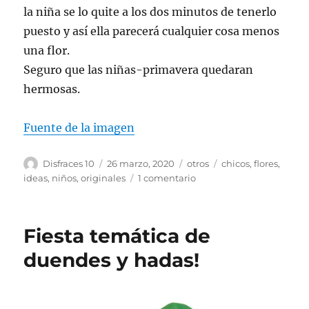
la niña se lo quite a los dos minutos de tenerlo
puesto y así ella parecerá cualquier cosa menos
una flor.
Seguro que las niñas-primavera quedaran
hermosas.
Fuente de la imagen
Autor
Publicado
Categorías
Etiquetas
Disfraces 10
26 marzo, 2020
otros
chicos
,
flores
,
el
en
ideas
,
niños
,
originales
1 comentario
Disfraces
de
flores
Fiesta temática de
duendes y hadas!