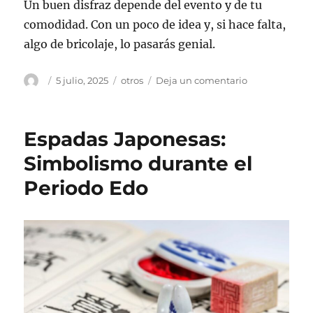
Un buen disfraz depende del evento y de tu
comodidad. Con un poco de idea y, si hace falta,
algo de bricolaje, lo pasarás genial.
Autor
Publicado
Categorías
en
5 julio, 2025
otros
Deja un comentario
el
Cómo
elegir
el
Espadas Japonesas:
disfraz
perfecto
Simbolismo durante el
Periodo Edo