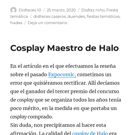
Autor
Publicado
Categorías
Disfraces 10
25 marzo, 2020
Disfraz niño
,
Fiesta
el
Etiquetas
temática
disfraces caseros
,
duendes
,
fiestas temáticas
,
en
hadas
Deja un comentario
Fiesta
temática
de
Cosplay Maestro de Halo
duendes
y
hadas!
En el artículo en el que efectuamos la reseña
sobre el pasado
Expocomic,
cometimos un
error que quisiéramos rectificar. Allí decíamos
que el ganador del tercer premio del concurso
de
cosplay
que se organiza todos los años tenía
poco mérito, en la medida en que portaba un
cosplay
comprado.
Sin duda, nos precipitamos al hacer esta
afirmación. La calidad del
cosplay
de Halo
era