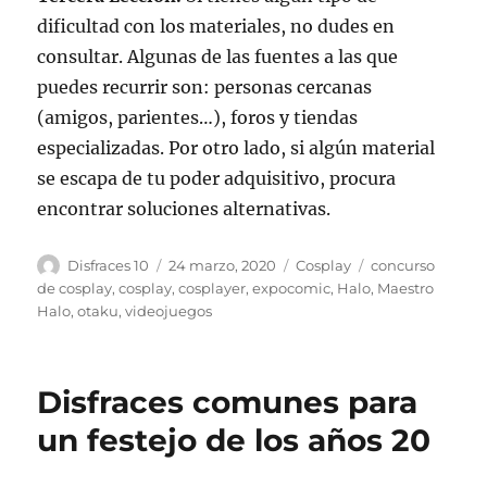
dificultad con los materiales, no dudes en
consultar. Algunas de las fuentes a las que
puedes recurrir son: personas cercanas
(amigos, parientes…), foros y tiendas
especializadas. Por otro lado, si algún material
se escapa de tu poder adquisitivo, procura
encontrar soluciones alternativas.
Autor
Publicado
Categorías
Etiquetas
Disfraces 10
24 marzo, 2020
Cosplay
concurso
el
de cosplay
,
cosplay
,
cosplayer
,
expocomic
,
Halo
,
Maestro
Halo
,
otaku
,
videojuegos
Disfraces comunes para
un festejo de los años 20