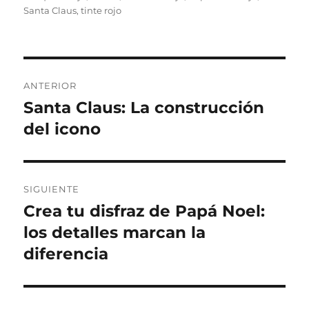
Santa Claus
,
tinte rojo
Navegación
ANTERIOR
de
Santa Claus: La construcción
Entrada
anterior:
del icono
entradas
SIGUIENTE
Crea tu disfraz de Papá Noel:
Entrada
siguiente:
los detalles marcan la
diferencia