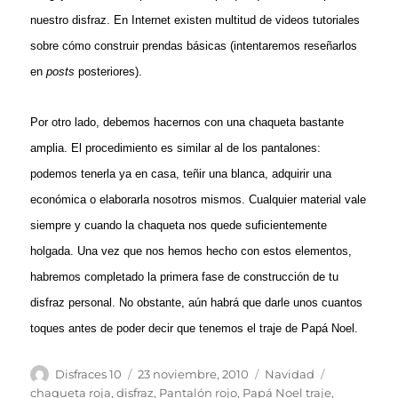
nuestro disfraz. En Internet existen multitud de videos tutoriales
sobre cómo construir prendas básicas (intentaremos reseñarlos
en
posts
posteriores).
Por otro lado, debemos hacernos con una chaqueta bastante
amplia. El procedimiento es similar al de los pantalones:
podemos tenerla ya en casa, teñir una blanca, adquirir una
económica o elaborarla nosotros mismos. Cualquier material vale
siempre y cuando la chaqueta nos quede suficientemente
holgada. Una vez que nos hemos hecho con estos elementos,
habremos completado la primera fase de construcción de tu
disfraz personal. No obstante, aún habrá que darle unos cuantos
toques antes de poder decir que tenemos el traje de Papá Noel.
Autor
Publicado
Categorías
Etiquetas
Disfraces 10
23 noviembre, 2010
Navidad
el
chaqueta roja
,
disfraz
,
Pantalón rojo
,
Papá Noel traje
,