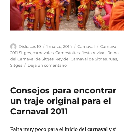
Autor
Publicado
Categorías
Etiquetas
Disfraces 10
1 marzo, 2014
Carnaval
Carnaval
el
2011 Sitges
,
carnavales
,
Carnestoltes
,
fiesta revival
,
Reina
del Carnaval de Sitges
,
Rey del Carnaval de Sitges
,
ruas
,
en
Sitges
Deja un comentario
Carnestoltes
y
mucha
Consejos para encontrar
fiesta
en
un traje original para el
el
Carnaval 2011
Carnaval
de
Sitges
Falta muy poco para el inicio del
carnaval
y si