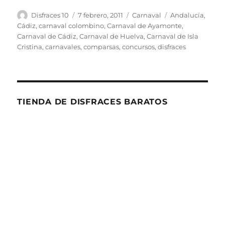
Autor
Publicado
Categorías
Etiquetas
Disfraces 10
7 febrero, 2011
Carnaval
Andalucía
,
el
Cádiz
,
carnaval colombino
,
Carnaval de Ayamonte
,
Carnaval de Cádiz
,
Carnaval de Huelva
,
Carnaval de Isla
Cristina
,
carnavales
,
comparsas
,
concursos
,
disfraces
TIENDA DE DISFRACES BARATOS