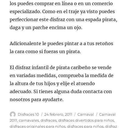
los puedes comprar en línea o en un comercio
especializado. Como en el traje ya visto puedes
perfeccionar este disfraz con una espada pirata,
daga y un parche encima un ojo.
Adicionalente le puedes pintar a a tus retoños
la cara como si fueras un pirata.
El disfraz infantil de pirata caribeño se vende
en variadas medidas, comprueba la medida de
la altura de tus hijos y elije el atuendo
adecuado. Si tienes alguna duda contacta con
nosotros para ayudarte.
Autor
Publicado
Categorías
Etiquetas
Disfraces 10
24 febrero, 2011
Carnaval
Carnaval
el
2011
,
carnavales
,
disfraces
,
disfraces divertidos para niños
,
disfraces originales para niños
,
disfraces para niños
,
disfraz