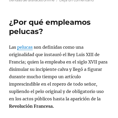
tiendas de disfraces online
Deja un comentario
Buscando
el
disfraz
¿Por qué empleamos
apropiado
para
pelucas?
la
ocasión
Las
pelucas
son definidas como una
originalidad que instauró el Rey Luis XIII de
Francia; quien la empleaba en el siglo XVII para
disimular su incipiente calva y llegó a figurar
durante mucho tiempo un artículo
imprescindible en el ropero de todo señor,
supliendo el pelo original y de obligatorio uso
en los actos públicos hasta la aparición de la
Revolución Francesa.