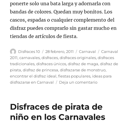
ponerte solo una bata larga y adornarla con
bandas de colores. Quedan muy bonitos. Los
cascos, espadas o cualquier complemento del
disfraz puedes comprarlo sin gastar mucho en
tiendas de artículos de fiesta.
Autor
Publicado
Categorías
Etiquetas
Disfraces 10
28 febrero, 2011
Carnaval
Carnaval
el
2011
,
carnavales
,
disfraces
,
disfraces originales
,
disfraces
tradicionales
,
disfraces únicos
,
disfraz de maga
,
disfraz de
pirata
,
disfraz de princesa
,
disfrazarse de monstruo
,
encontrar el disfraz ideal
,
fiestas populares
,
ideas para
en
disfrazarse en Carnaval
Deja un comentario
Consejos
para
encontrar
Disfraces de pirata de
un
traje
niño en los Carnavales
original
para