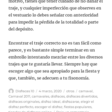
motivo, tienes que tener cuidado de no dañar el
traje, y cualquier imperfección que observes en
el vestuario lo debes señalar con anterioridad
para impedir la pérdida de la totalidad o parte
del depósito.
Encontrar el traje correcto no es tan fácil como
parece, y es bastante simple terminar en un
embrollo intentando mezclar entre los diversos
trajes que te gustaría llevar. Siempre hay que
escoger algo que sea apropiado para la fiesta y
que, también, se adecuen a tu fisonomía.
Autor
Publicado
Categorías
Etiquetas
Disfraces 10
4 marzo, 2020
otros
carnaval
,
el
Carnaval 2011
,
carnavales
,
disfraces
,
disfraces divertidos
,
disfraces originales
,
disfraz ideal
,
disfrazarse
,
elegir el
disfraz perfecto
,
escoger el disfraz
,
fiestas populares
,
en