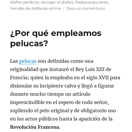
disfraz perfecto
,
escoger el disfraz
,
fiestas populares
,
en
tiendas de disfraces online
Deja un comentario
Buscando
el
disfraz
¿Por qué empleamos
apropiado
para
pelucas?
la
ocasión
Las
pelucas
son definidas como una
originalidad que instauró el Rey Luis XIII de
Francia; quien la empleaba en el siglo XVII para
disimular su incipiente calva y llegó a figurar
durante mucho tiempo un artículo
imprescindible en el ropero de todo señor,
supliendo el pelo original y de obligatorio uso
en los actos públicos hasta la aparición de la
Revolución Francesa.