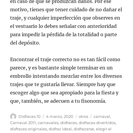
en caso de que se produzcan daños. Por ese
motivo, tienes que tener cuidado de no dañar el
traje, y cualquier imperfección que observes en
el vestuario lo debes señalar con anterioridad
para impedir la pérdida de la totalidad o parte
del depósito.
Encontrar el traje correcto no es tan fácil como
parece, y es bastante simple terminar en un
embrollo intentando mezclar entre los diversos
trajes que te gustaría llevar. Siempre hay que
escoger algo que sea apropiado para la fiesta y
que, también, se adecuen a tu fisonomía.
Autor
Publicado
Categorías
Etiquetas
Disfraces 10
4 marzo, 2020
otros
carnaval
,
el
Carnaval 2011
,
carnavales
,
disfraces
,
disfraces divertidos
,
disfraces originales
,
disfraz ideal
,
disfrazarse
,
elegir el