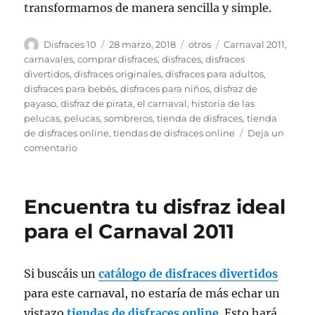
transformarnos de manera sencilla y simple.
Autor
Publicado
Categorías
Etiquetas
Disfraces 10
28 marzo, 2018
otros
Carnaval 2011
,
el
carnavales
,
comprar disfraces
,
disfraces
,
disfraces
divertidos
,
disfraces originales
,
disfraces para adultos
,
disfraces para bebés
,
disfraces para niños
,
disfraz de
payaso
,
disfraz de pirata
,
el carnaval
,
historia de las
pelucas
,
pelucas
,
sombreros
,
tienda de disfraces
,
tienda
de disfraces online
,
tiendas de disfraces online
Deja un
en
comentario
¿Por
qué
empleamos
Encuentra tu disfraz ideal
pelucas?
para el Carnaval 2011
Si buscáis un
catálogo de disfraces divertidos
para este carnaval, no estaría de más echar un
vistazo
tiendas de disfraces online
. Esto hará