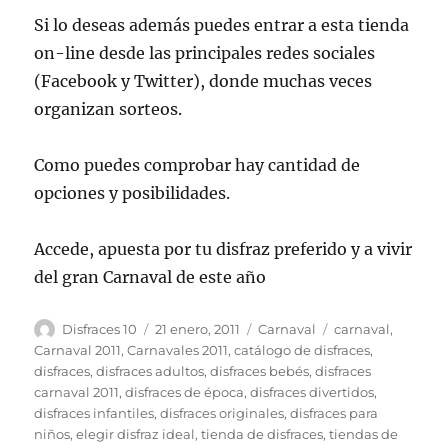
Si lo deseas además puedes entrar a esta tienda
on-line desde las principales redes sociales
(Facebook y Twitter), donde muchas veces
organizan sorteos.
Como puedes comprobar hay cantidad de
opciones y posibilidades.
Accede, apuesta por tu disfraz preferido y a vivir
del gran Carnaval de este año
Autor
Publicado
Categorías
Etiquetas
Disfraces 10
21 enero, 2011
Carnaval
carnaval
,
el
Carnaval 2011
,
Carnavales 2011
,
catálogo de disfraces
,
disfraces
,
disfraces adultos
,
disfraces bebés
,
disfraces
carnaval 2011
,
disfraces de época
,
disfraces divertidos
,
disfraces infantiles
,
disfraces originales
,
disfraces para
niños
,
elegir disfraz ideal
,
tienda de disfraces
,
tiendas de