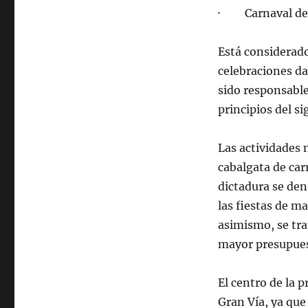
· Carnaval de I
Está considerado
celebraciones da
sido responsabl
principios del si
Las actividades 
cabalgata de carr
dictadura se de
las fiestas de m
asimismo, se tra
mayor presupues
El centro de la 
Gran Vía, ya que