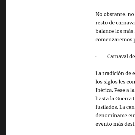
No obstante, no
resto de carnava
balance los más 
comenzaremos po
· Carnaval de
La tradición de 
los siglos les co
Ibérica. Pese a 
hasta la Guerra C
fusilados. La ce
denominarse eufe
evento más desta