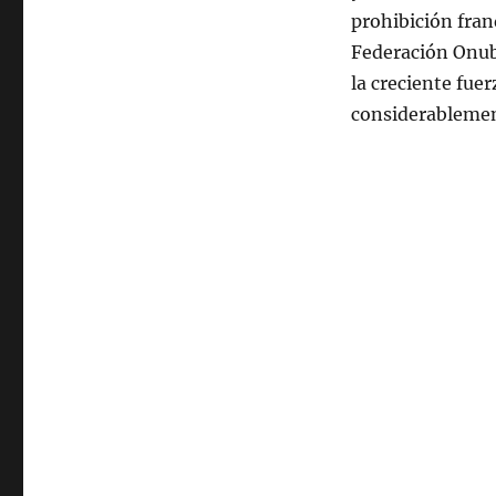
prohibición fran
Federación Onub
la creciente fue
considerablement