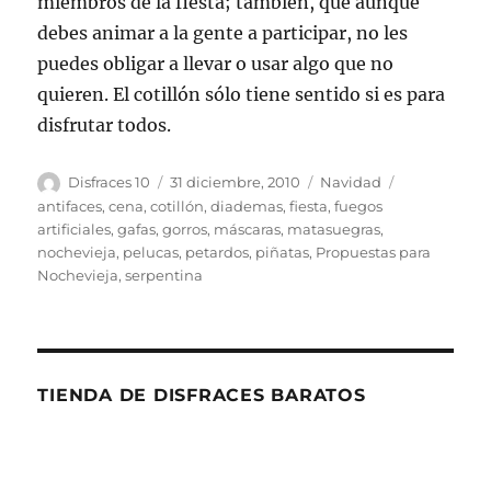
miembros de la fiesta; también, que aunque
debes animar a la gente a participar, no les
puedes obligar a llevar o usar algo que no
quieren. El cotillón sólo tiene sentido si es para
disfrutar todos.
Autor
Publicado
Categorías
Etiquetas
Disfraces 10
31 diciembre, 2010
Navidad
el
antifaces
,
cena
,
cotillón
,
diademas
,
fiesta
,
fuegos
artificiales
,
gafas
,
gorros
,
máscaras
,
matasuegras
,
nochevieja
,
pelucas
,
petardos
,
piñatas
,
Propuestas para
Nochevieja
,
serpentina
TIENDA DE DISFRACES BARATOS