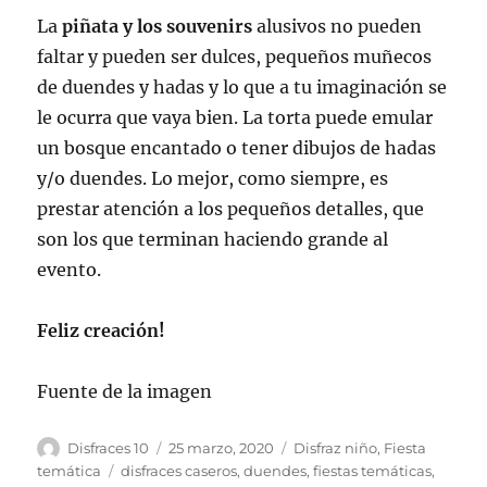
La
piñata y los souvenirs
alusivos no pueden
faltar y pueden ser dulces, pequeños muñecos
de duendes y hadas y lo que a tu imaginación se
le ocurra que vaya bien. La torta puede emular
un bosque encantado o tener dibujos de hadas
y/o duendes. Lo mejor, como siempre, es
prestar atención a los pequeños detalles, que
son los que terminan haciendo grande al
evento.
Feliz creación!
Fuente de la imagen
Autor
Publicado
Categorías
Disfraces 10
25 marzo, 2020
Disfraz niño
,
Fiesta
el
Etiquetas
temática
disfraces caseros
,
duendes
,
fiestas temáticas
,