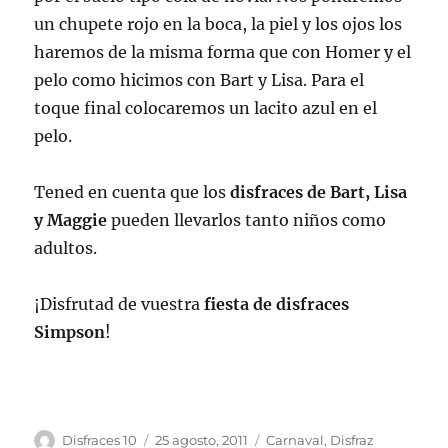
un chupete rojo en la boca, la piel y los ojos los
haremos de la misma forma que con Homer y el
pelo como hicimos con Bart y Lisa. Para el
toque final colocaremos un lacito azul en el
pelo.
Tened en cuenta que los
disfraces de Bart, Lisa
y Maggie
pueden llevarlos tanto niños como
adultos.
¡Disfrutad de vuestra
fiesta de disfraces
Simpson
!
Autor
Publicado
Categorías
Disfraces 10
25 agosto, 2011
Carnaval
,
Disfraz