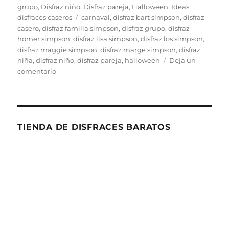
el
grupo
,
Disfraz niño
,
Disfraz pareja
,
Halloween
,
Ideas
Etiquetas
disfraces caseros
carnaval
,
disfraz bart simpson
,
disfraz
casero
,
disfraz familia simpson
,
disfraz grupo
,
disfraz
homer simpson
,
disfraz lisa simpson
,
disfraz los simpson
,
disfraz maggie simpson
,
disfraz marge simpson
,
disfraz
niña
,
disfraz niño
,
disfraz pareja
,
halloween
Deja un
en
comentario
Disfraces
de
la
familia
Simpson
TIENDA DE DISFRACES BARATOS