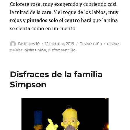
Colorete rosa, muy exagerado y cubriendo casi
la mitad de la cara. Y el toque de los labios,
muy
rojos y pintados solo el centro
hará que la niña
se sienta como en un cuento.
Autor
Publicado
Categorías
Etiquetas
Disfraces 10
12 octubre, 2019
Disfraz niño
disfraz
el
geisha
,
disfraz niña
,
disfraz sencillo
Disfraces de la familia
Simpson