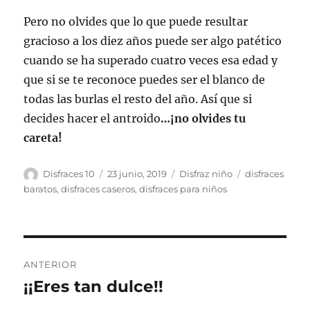
Pero no olvides que lo que puede resultar
gracioso a los diez años puede ser algo patético
cuando se ha superado cuatro veces esa edad y
que si se te reconoce puedes ser el blanco de
todas las burlas el resto del año. Así que si
decides hacer el antroido
…¡no olvides tu
careta!
Autor
Publicado
Categorías
Etiquetas
Disfraces 10
23 junio, 2019
Disfraz niño
disfraces
el
baratos
,
disfraces caseros
,
disfraces para niños
Navegación
ANTERIOR
de
¡¡Eres tan dulce!!
Entrada
anterior:
entradas