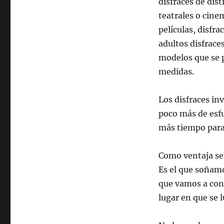
disfraces de dis
teatrales o cine
películas, disfra
adultos disfrace
modelos que se p
medidas.
Los disfraces i
poco más de esf
más tiempo para
Como ventaja se
Es el que soñamos
que vamos a conc
lugar en que se l