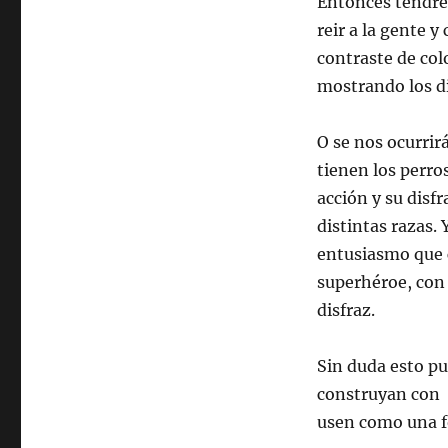
Entonces tendre
reir a la gente 
contraste de col
mostrando los di
O se nos ocurrir
tienen los perro
acción y su disf
distintas razas. 
entusiasmo que c
superhéroe, con 
disfraz.
Sin duda esto pu
construyan con i
usen como una fo