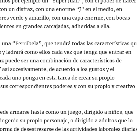
mos por ejemplo un “Súper Juan”, con el poder de hacer
y con un disfraz, con una enorme “J” en el medio, en
ores verde y amarillo, con una capa enorme, con bocas
entes en grandes carcajadas, adheridas a ella.
á una “Perrúbela”, que tendrá todas las características q
s y ladrará como ellos cada vez que tenga que entrar en
raz puede ser una combinación de características de
Y así sucesivamente, de acuerdo a los gustos y el
ada uno ponga en esta tarea de crear su propio
sus correspondientes poderes y con su propio y creativo
ede armarse hasta como un juego, dirigido a niños, que
ngenio su propio personaje, o dirigido a adultos que lo
rma de desestresarse de las actividades laborales diarias