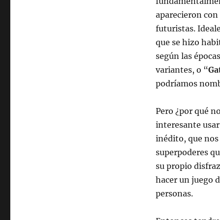
Súper
fundamentalmente
Héroes
aparecieron con 
futuristas. Ideal
que se hizo habi
según las épocas
variantes, o “
Ga
podríamos nomb
Pero ¿por qué no
interesante usa
inédito, que nos
superpoderes qu
su propio disfr
hacer un juego d
personas.