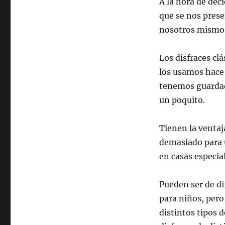
A la hora de dec
que se nos pres
nosotros mismo
Los disfraces cl
los usamos hace
tenemos guardad
un poquito.
Tienen la venta
demasiado para 
en casas especial
Pueden ser de di
para niños, pero
distintos tipos d