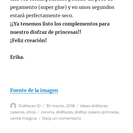
pegamento (super glue) y en unos segundos
estará perfectamente seco.
¡¡Ya tenemos listo los complementos para
nuestro disfraz de princesas!!
¡Feliz creación!
Erika.
Fuente de la imagen
Autor
Publicado
Categorías
Disfraces 10
30 marzo, 2018
Ideas disfraces
el
Etiquetas
caseros
,
otros
corona
,
disfraces
,
disfraz casero
,
princesa
,
en
varita mágica
Deja un comentario
Corona
y