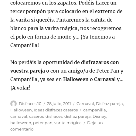
colocaremos en los zapatos. Podéis hacer un
tercer pompón para colocarlo en el extremo de
la varita si queréis. Pintaremos la cañita de
blanco para la varita mágica, nos recogeremos
el pelo en forma de moño y… ¡Ya tenemos a
Campanilla!
No perdáis la oportunidad de
disfrazaros con
vuestra pareja
o con un amigo/a de Peter Pan y
Campanilla, ya sea en
Halloween
o
Carnaval
y…
¡A volar!
Autor
Publicado
Categorías
Disfraces 10
28 julio, 2011
Carnaval
,
Disfraz pareja
,
el
Etiquetas
Halloween
,
Ideas disfraces caseros
campanilla
,
carnaval
,
caseros
,
disfraces
,
disfraz pareja
,
Disney
,
halloween
,
peter pan
,
varita mágica
Deja un
en
comentario
Disfraz