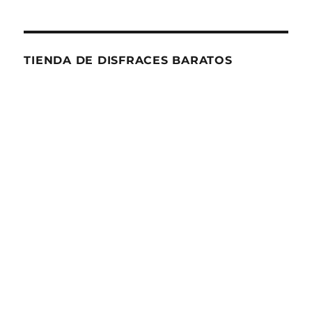
en
pareja:
Peter
Pan
TIENDA DE DISFRACES BARATOS
y
Campanilla