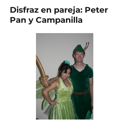
Varita
Disfraz en pareja: Peter
Mágica
para
Pan y Campanilla
Disfraz
de
Princesa