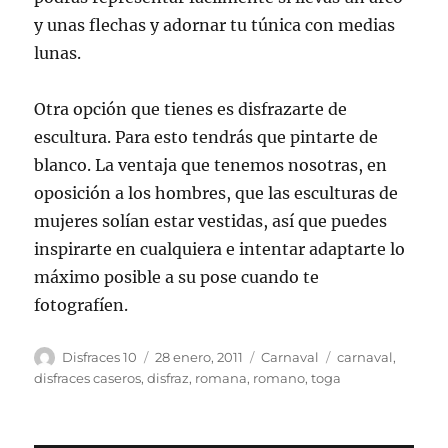
y unas flechas y adornar tu túnica con medias
lunas.
Otra opción que tienes es disfrazarte de
escultura. Para esto tendrás que pintarte de
blanco. La ventaja que tenemos nosotras, en
oposición a los hombres, que las esculturas de
mujeres solían estar vestidas, así que puedes
inspirarte en cualquiera e intentar adaptarte lo
máximo posible a su pose cuando te
fotografíen.
Autor
Publicado
Categorías
Etiquetas
Disfraces 10
28 enero, 2011
Carnaval
carnaval
,
el
disfraces caseros
,
disfraz
,
romana
,
romano
,
toga