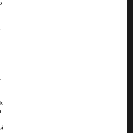
o
n
l
de
a
si