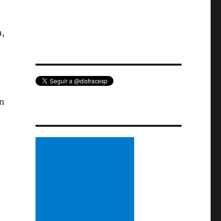
n,
on