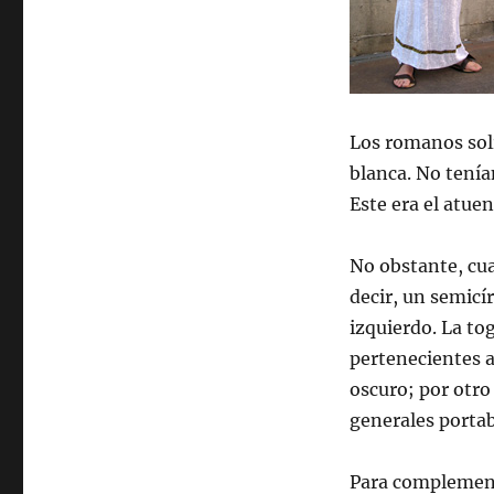
Los romanos solí
blanca. No tenía
Este era el atuen
No obstante, cua
decir, un semicí
izquierdo. La t
pertenecientes a
oscuro; por otro
generales porta
Para complementa