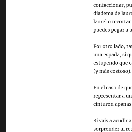
confeccionar, pu
diadema de laure
laurel o recorta
puedes pegar a u
Por otro lado, t
una espada, si q
estupendo que co
(y más costoso).
En el caso de q
representar a un
cinturón apenas
Si vais a acudir
sorprender al re