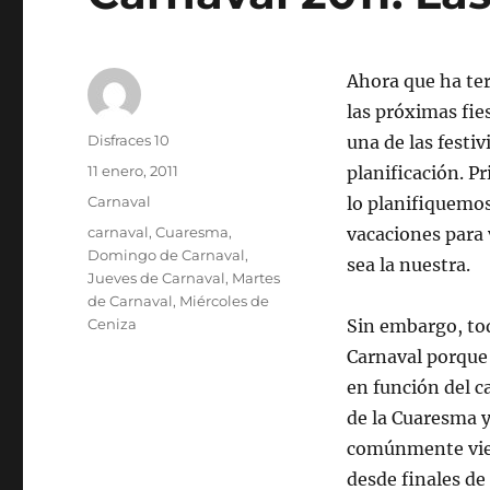
Ahora que ha te
las próximas fies
Autor
Disfraces 10
una de las festi
Publicado
11 enero, 2011
planificación. P
el
Categorías
Carnaval
lo planifiquemos
Etiquetas
carnaval
,
Cuaresma
,
vacaciones para
Domingo de Carnaval
,
sea la nuestra.
Jueves de Carnaval
,
Martes
de Carnaval
,
Miércoles de
Ceniza
Sin embargo, to
Carnaval porque 
en función del c
de la Cuaresma y
comúnmente viene
desde finales de