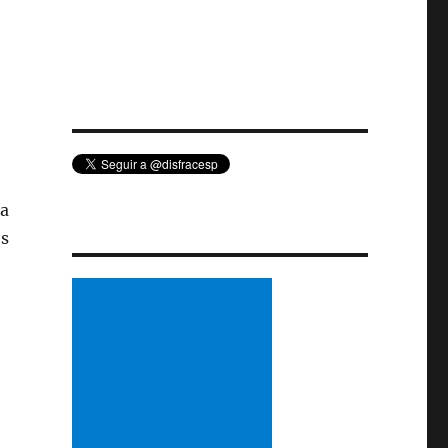
la
os