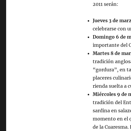
2011 serán:
Jueves 3 de mar
celebrarse con u
Domingo 6 de m
importante del C
Martes 8 de mar
tradición anglos
“gordura”, en ta
placeres culinari
rienda suelta a c
Miércoles 9 de 
tradición del En
sardina en salaz
momento en el qu
de la Cuaresma. E