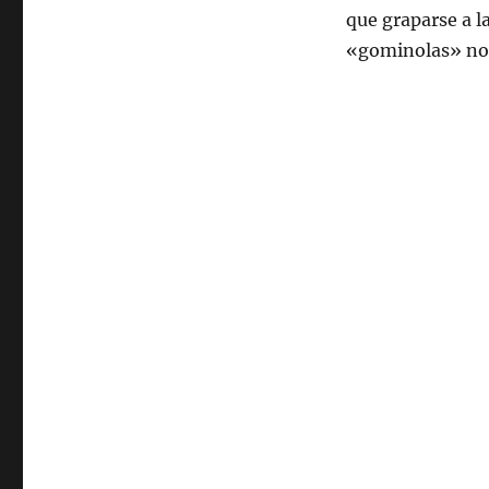
que graparse a l
«gominolas» no 