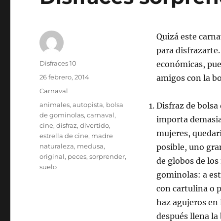
Quizá este carna
para disfrazarte
Autor
Disfraces 10
económicas, pues
Publicado
26 febrero, 2014
amigos con la bo
el
Categorías
Carnaval
Etiquetas
animales
,
autopista
,
bolsa
Disfraz de bolsa
de gominolas
,
carnaval
,
importa demasiad
cine
,
disfraz
,
divertido
,
mujeres, quedarí
estrella de cine
,
madre
naturaleza
,
medusa
,
posible, uno gra
original
,
peces
,
sorprender
,
de globos de los
suelo
gominolas: a est
con cartulina o 
haz agujeros en l
después llena la