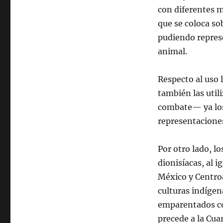
con diferentes ma
que se coloca so
pudiendo represe
animal.
Respecto al uso 
también las util
combate— ya los
representaciones
Por otro lado, l
dionisíacas, al i
México y Centroa
culturas indíge
emparentados con
precede a la Cua