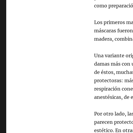
como preparación
Los primeros mat
máscaras fueron l
madera, combiná
Una variante orig
damas más con un
de éstos, muchas
protectoras: más
respiración cone
anestésicas, de 
Por otro lado, l
parecen protect
estético. En otr