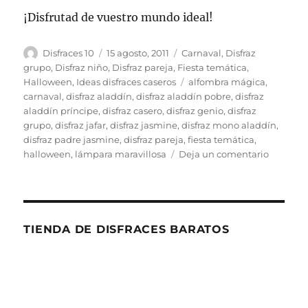
¡Disfrutad de vuestro mundo ideal!
Autor
Publicado
Categorías
Disfraces 10
15 agosto, 2011
Carnaval
,
Disfraz
el
grupo
,
Disfraz niño
,
Disfraz pareja
,
Fiesta temática
,
Etiquetas
Halloween
,
Ideas disfraces caseros
alfombra mágica
,
carnaval
,
disfraz aladdín
,
disfraz aladdín pobre
,
disfraz
aladdín príncipe
,
disfraz casero
,
disfraz genio
,
disfraz
grupo
,
disfraz jafar
,
disfraz jasmine
,
disfraz mono aladdín
,
disfraz padre jasmine
,
disfraz pareja
,
fiesta temática
,
en
halloween
,
lámpara maravillosa
Deja un comentario
Aladdín,
Jasmine
y
la
fiesta
TIENDA DE DISFRACES BARATOS
maravill