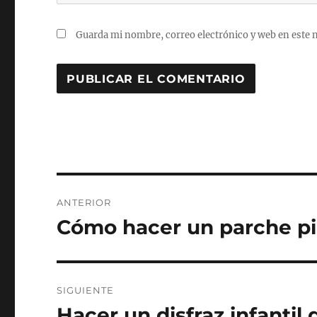
Guarda mi nombre, correo electrónico y web en este 
Navegación
ANTERIOR
de
Cómo hacer un parche pi
Entrada
anterior:
entradas
SIGUIENTE
Hacer un disfraz infantil 
Entrada