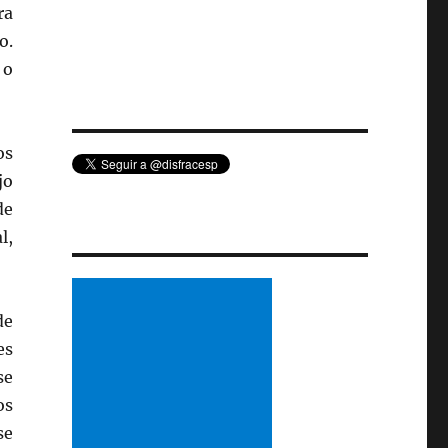
ra
o.
 o
os
jo
de
l,
de
es
se
os
se