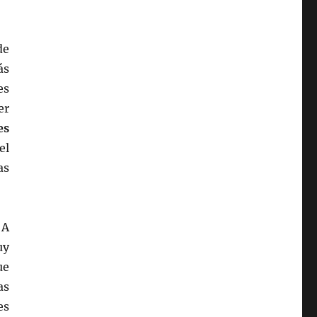
de
ás
es
er
es
el
as
.
A
uy
ue
as
es