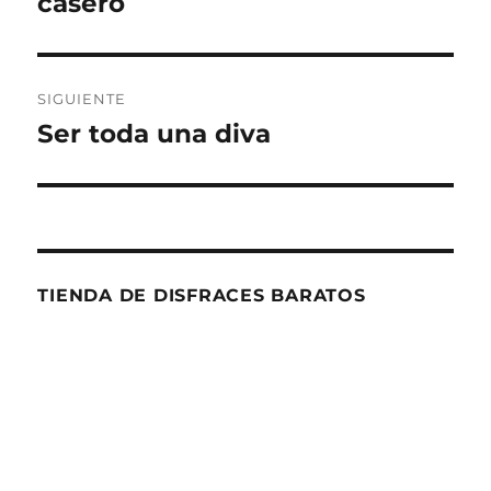
casero
entradas
SIGUIENTE
Ser toda una diva
Entrada
siguiente:
TIENDA DE DISFRACES BARATOS