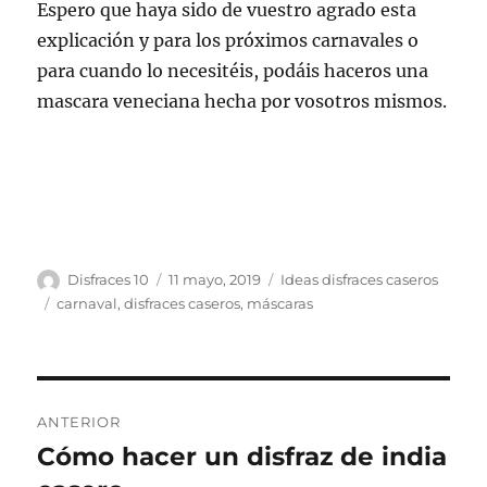
Espero que haya sido de vuestro agrado esta
explicación y para los próximos carnavales o
para cuando lo necesitéis, podáis haceros una
mascara veneciana hecha por vosotros mismos.
Autor
Publicado
Categorías
Disfraces 10
11 mayo, 2019
Ideas disfraces caseros
el
Etiquetas
carnaval
,
disfraces caseros
,
máscaras
Navegación
ANTERIOR
de
Cómo hacer un disfraz de india
Entrada
anterior: