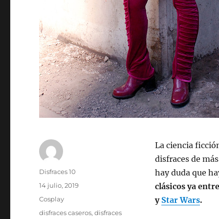
La ciencia ficci
disfraces de más
Autor
Disfraces 10
hay duda que ha
Publicado
14 julio, 2019
clásicos ya entre
el
Categorías
Cosplay
y
Star Wars
.
Etiquetas
disfraces caseros
,
disfraces