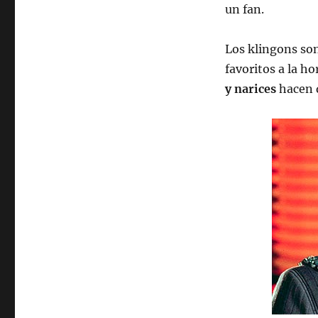
un fan.
Los klingons son
favoritos a la h
y narices
hacen q