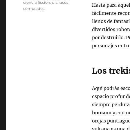
ciencia ficcion
,
disfraces
Hasta para aquel
comprados
fácilmente recon
llenos de fantas
divertidos robot
por destruirlo. 
personajes entre
Los treki
Aquí podrás escog
espacio profund
siempre perdura
humano
y con u
orejas puntiagud
vulcana es una d