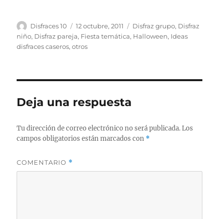
Autor
Publicado
Categorías
Disfraces 10
12 octubre, 2011
Disfraz grupo
,
Disfraz
el
niño
,
Disfraz pareja
,
Fiesta temática
,
Halloween
,
Ideas
disfraces caseros
,
otros
Deja una respuesta
Tu dirección de correo electrónico no será publicada.
Los
campos obligatorios están marcados con
*
COMENTARIO
*