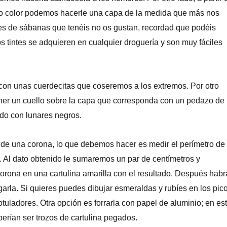
o color podemos hacerle una capa de la medida que más nos
res de sábanas que tenéis no os gustan, recordad que podéis
los tintes se adquieren en cualquier droguería y son muy fáciles
con unas cuerdecitas que coseremos a los extremos. Por otro
er un cuello sobre la capa que corresponda con un pedazo de
tado con lunares negros.
de una corona, lo que debemos hacer es medir el perímetro de
. Al dato obtenido le sumaremos un par de centímetros y
orona en una cartulina amarilla con el resultado. Después habr
garla. Si quieres puedes dibujar esmeraldas y rubíes en los pic
otuladores. Otra opción es forrarla con papel de aluminio; en es
berían ser trozos de cartulina pegados.