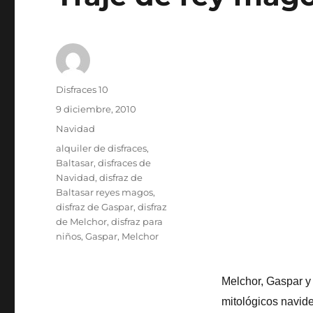
Autor
Disfraces 10
Publicado
9 diciembre, 2010
el
Categorías
Navidad
Etiquetas
alquiler de disfraces
,
Baltasar
,
disfraces de
Navidad
,
disfraz de
Baltasar reyes magos
,
disfraz de Gaspar
,
disfraz
de Melchor
,
disfraz para
niños
,
Gaspar
,
Melchor
Melchor, Gaspar y
mitológicos navid