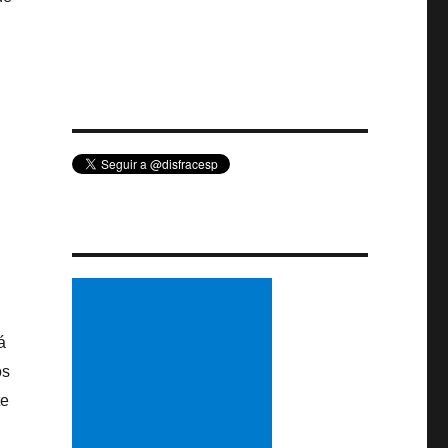
á
os
te