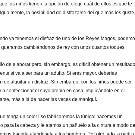
que los niños tienen la opción de elegir cuál de ellos es que le
. Igualmente, la posibilidad de disfrazarse del que más les guste
ando ya tenemos el disfraz de uno de los Reyes Magos, podem
do queramos cambiándonos de rey con unos cuantos toques.
llo de elaborar pero, sin embargo, es difícil obtener un resultad
ente si va a ser para un adulto. Si eres mayor, deberías
ón de alquilar un disfraz. Sin embargo, con los niños puede ser
r a confeccionar el suyo propio en casa, implicándole en el
arse, más allá de hacer las veces de maniquí.
e tenga un color liso fabricaremos la túnica: hacemos un
ro para la cabeza y le atamos un pañuelo a la cintura a modo d
emos hacerla atándosela a los hombros. Por otro lado, a partir 