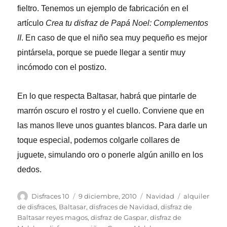
fieltro. Tenemos un ejemplo de fabricación en el
artículo
Crea tu disfraz de Papá Noel: Complementos
II
. En caso de que el niño sea muy pequeño es mejor
pintársela, porque se puede llegar a sentir muy
incómodo con el postizo.
En lo que respecta Baltasar, habrá que pintarle de
marrón oscuro el rostro y el cuello. Conviene que en
las manos lleve unos guantes blancos. Para darle un
toque especial, podemos colgarle collares de
juguete, simulando oro o ponerle algún anillo en los
dedos.
Autor
Publicado
Categorías
Etiquetas
Disfraces 10
9 diciembre, 2010
Navidad
alquiler
el
de disfraces
,
Baltasar
,
disfraces de Navidad
,
disfraz de
Baltasar reyes magos
,
disfraz de Gaspar
,
disfraz de