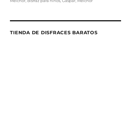
Melchor
,
disfraz para niños
,
Gaspar
,
Melchor
TIENDA DE DISFRACES BARATOS