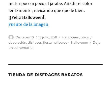
meter poco a poco el jarabe. Añadir el color
lentamente, revisando que quede bien.
¡¡Feliz Halloween!!
Fuente de la imagen
Autor
Publicado
Categorías
Etiquetas
Disfraces 10
13 julio, 2011
Halloween
,
otros
el
decoración
,
disfraces
,
fiesta halloween
,
halloween
Deja
en
un comentario
Decoración
para
fiesta
de
Halloween
TIENDA DE DISFRACES BARATOS