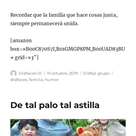
Recordar que la familia que hace cosas junta,
siempre permanecerá unida.
[amazon
box=»B00C870S7I,B01GMGP8PM,B00UAD83BU
» grid=»3″]
Autor
Publicado
Categorías
Etiquetas
Disfraces 10
15 octubre, 2019
Disfraz grupo
el
disfraces
,
familia
,
humor
De tal palo tal astilla