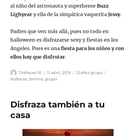
al niño del astronauta y superheroe
Buzz
Lighyear
y ella de la simpática vaquerita
Jessy
.
Padres que ven más allá, pues no todo en
halloween es disfrazarse sexy y fiestas en los
Angeles. Pues es una
fiesta para los niños y con
ellos hay que disfrutar
.
Autor
Publicado
Categorías
Etiquetas
Disfraces 10
11 abril, 2019
Disfraz grupo
el
disfraces
,
familia
,
grupo
Disfraza también a tu
casa