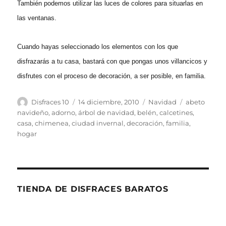
También podemos utilizar las luces de colores para situarlas en
las ventanas.
Cuando hayas seleccionado los elementos con los que
disfrazarás a tu casa, bastará con que pongas unos villancicos y
disfrutes con el proceso de decoración, a ser posible, en familia.
Autor
Publicado
Categorías
Etiquetas
Disfraces 10
14 diciembre, 2010
Navidad
abeto
el
navideño
,
adorno
,
árbol de navidad
,
belén
,
calcetines
,
casa
,
chimenea
,
ciudad invernal
,
decoración
,
familia
,
hogar
TIENDA DE DISFRACES BARATOS