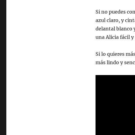
el
País
Si no puedes com
de
azul claro, y cin
las
Maravillas:
delantal blanco 
estrella
una Alicia fácil 
de
los
disfraces
Si lo quieres má
más lindo y senci