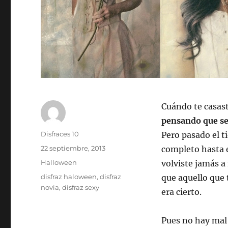
Cuándo te casast
pensando que se
Autor
Disfraces 10
Pero pasado el ti
Publicado
22 septiembre, 2013
completo hasta e
el
Categorías
Halloween
volviste jamás a
Etiquetas
disfraz haloween
,
disfraz
que aquello que 
novia
,
disfraz sexy
era cierto.
Pues no hay mal