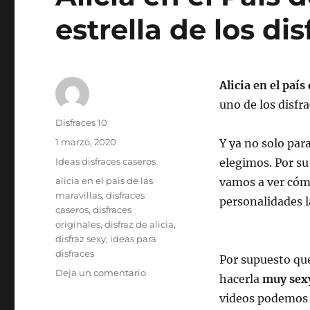
estrella de los di
Alicia en el país
uno de los disfra
Autor
Disfraces 10
Publicado
1 marzo, 2020
Y ya no solo par
el
Categorías
Ideas disfraces caseros
elegimos. Por su 
Etiquetas
alicia en el pais de las
vamos a ver cómo
maravillas
,
disfraces
personalidades l
caseros
,
disfraces
originales
,
disfraz de alicia
,
disfraz sexy
,
ideas para
disfraces
Por supuesto qu
en
Deja un comentario
hacerla
muy sexy
Alicia
videos podemos v
en