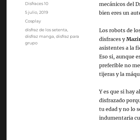
Autor
Disfraces 10
mecánicos del Dr
Publicado
5 julio, 2019
bien eres un auté
el
Categorías
Cosplay
Etiquetas
disfraz de los setenta
,
Los robots de lo
disfraz manga
,
disfraz para
disfraces y
Mazin
grupo
asistentes a la 
Eso si, aunque e
preferible no me
tijeras y la máqu
Y es que si hay a
disfrazado porqu
tu edad y no lo 
indumentaria cu