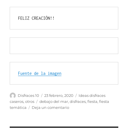
FELIZ CREACIÓN!!
Fuente de la imagen
Autor
Publicado
Categorías
Disfraces 10
23 febrero, 2020
Ideas disfraces
el
Etiquetas
caseros
,
otros
debajo del mar
,
disfraces
,
fiesta
,
fiesta
en
temática
Deja un comentario
Fiesta
temática
«Debajo