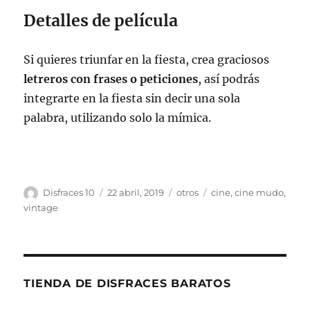
Detalles de película
Si quieres triunfar en la fiesta, crea graciosos
letreros con frases o peticiones
, así podrás
integrarte en la fiesta sin decir una sola
palabra, utilizando solo la mímica.
Autor
Publicado
Categorías
Etiquetas
Disfraces 10
22 abril, 2019
otros
cine
,
cine mudo
,
el
vintage
TIENDA DE DISFRACES BARATOS