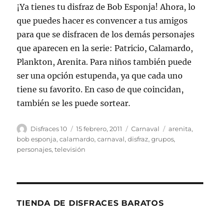
¡Ya tienes tu disfraz de Bob Esponja! Ahora, lo
que puedes hacer es convencer a tus amigos
para que se disfracen de los demás personajes
que aparecen en la serie: Patricio, Calamardo,
Plankton, Arenita. Para niños también puede
ser una opción estupenda, ya que cada uno
tiene su favorito. En caso de que coincidan,
también se les puede sortear.
Autor
Publicado
Categorías
Etiquetas
Disfraces 10
15 febrero, 2011
Carnaval
arenita
,
el
bob esponja
,
calamardo
,
carnaval
,
disfraz
,
grupos
,
personajes
,
televisión
TIENDA DE DISFRACES BARATOS