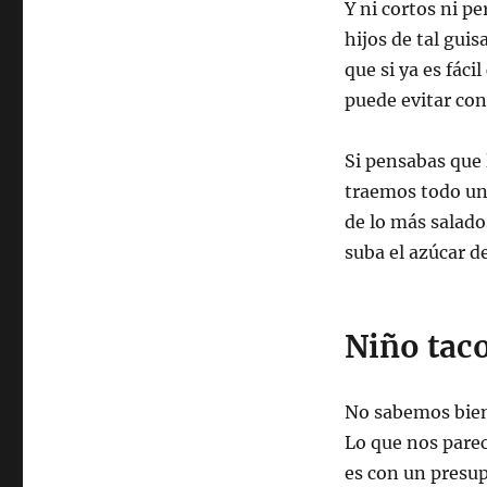
Y ni cortos ni p
hijos de tal guis
que si ya es fác
puede evitar con
Si pensabas que l
traemos todo u
de lo más salado
suba el azúcar d
Niño tac
No sabemos bien
Lo que nos parec
es con un presup