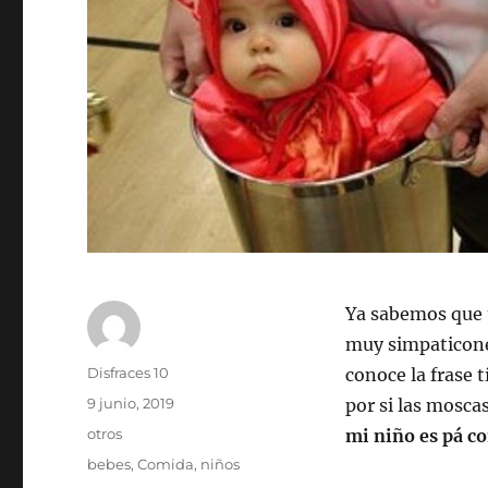
Ya sabemos que 
muy simpaticones
Autor
Disfraces 10
conoce la frase 
Publicado
9 junio, 2019
por si las mosca
el
Categorías
otros
mi niño es pá c
Etiquetas
bebes
,
Comida
,
niños