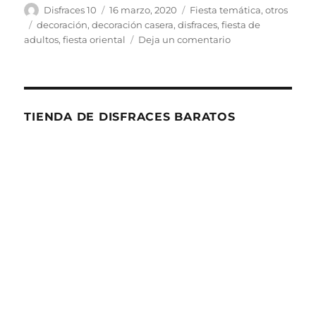
Autor
Publicado
Categorías
Disfraces 10
16 marzo, 2020
Fiesta temática
,
otros
el
Etiquetas
decoración
,
decoración casera
,
disfraces
,
fiesta de
en
adultos
,
fiesta oriental
Deja un comentario
Fiesta
Oriental-
Cómo
hacer
una
TIENDA DE DISFRACES BARATOS
decoración