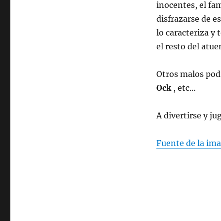
inocentes, el fa
disfrazarse de e
lo caracteriza y 
el resto del atue
Otros malos podr
Ock
, etc…
A divertirse y ju
Fuente de la im