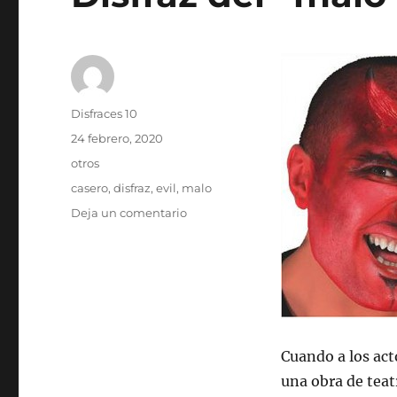
Autor
Disfraces 10
Publicado
24 febrero, 2020
el
Categorías
otros
Etiquetas
casero
,
disfraz
,
evil
,
malo
en
Deja un comentario
Disfraz
del
“malo”
Cuando a los act
una obra de tea