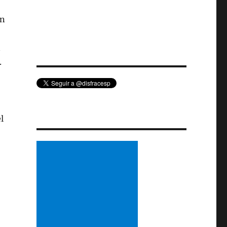
on
n
.
l