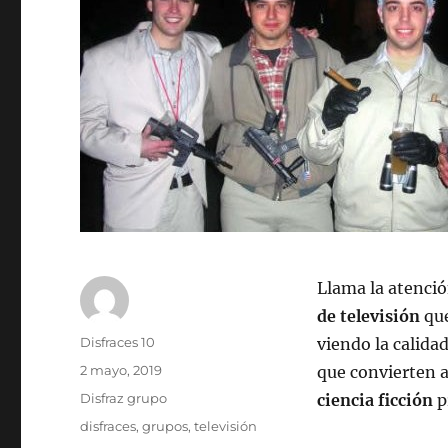
Llama la atenci
de televisión
que
Autor
Disfraces 10
viendo la calidad
Publicado
2 mayo, 2019
que convierten a
el
Categorías
Disfraz grupo
ciencia ficción
p
Etiquetas
disfraces
,
grupos
,
televisión