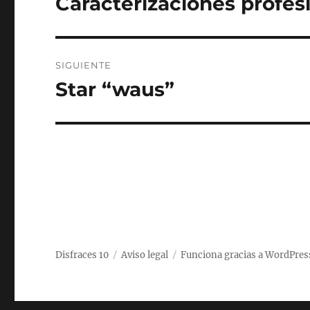
Caracterizaciones profes
Entrada
anterior:
entradas
SIGUIENTE
Star “waus”
Entrada
siguiente:
Disfraces 10
Aviso legal
Funciona gracias a WordPres