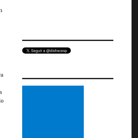
n
ra
a
do