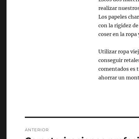
realizar nuestro
Los papeles char
con la rigidez d
coser en la ropa
Utilizar ropa vi
conseguir retale
comentados es t
ahorrar un montó
Navegación
ANTERIOR
de